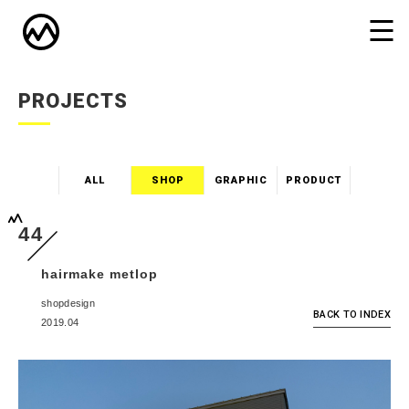
PROJECTS
ALL
SHOP
GRAPHIC
PRODUCT
44
hairmake metlop
shopdesign
BACK TO INDEX
2019.04