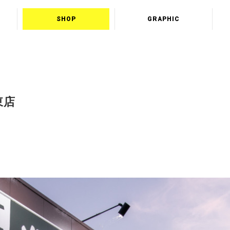
SHOP
GRAPHIC
東店